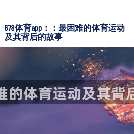
678体育app：：最困难的体育运动
及其背后的故事