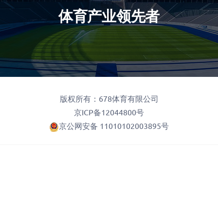
体育产业领先者
版权所有：678体育有限公司
京ICP备12044800号
京公网安备 11010102003895号