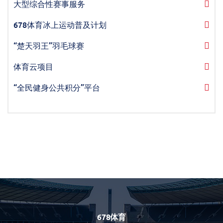
大型综合性赛事服务
678体育冰上运动普及计划
“楚天羽王”羽毛球赛
体育云项目
“全民健身公共积分”平台
678体育